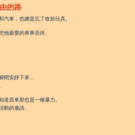
由的路
和汽車，也總是忘了收拾玩具。
把他最愛的車車丟掉。
間安靜下來...
。
知道原來那也是一種暴力。
活動的邀請。